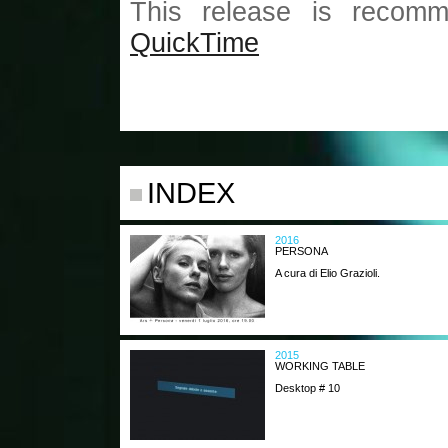
This release is recomm
QuickTime
INDEX
2016
PERSONA
A cura di Elio Grazioli.
2015
WORKING TABLE
Desktop # 10