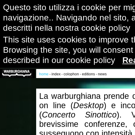
Questo sito utilizza i cookie per mig
navigazione.. Navigando nel sito, ac
descritti nella nostra cookie polic
This site uses cookies to improve 
Browsing the site, you will consent
described in our cookie policy
Re
home
-
index
-
colophon
-
editions
-
news
La warburghiana prende di 
on line (
Desktop
) e inco
(
Concerto Sinottico
). V
brevissime conferenze, 
susseguono con intensità 