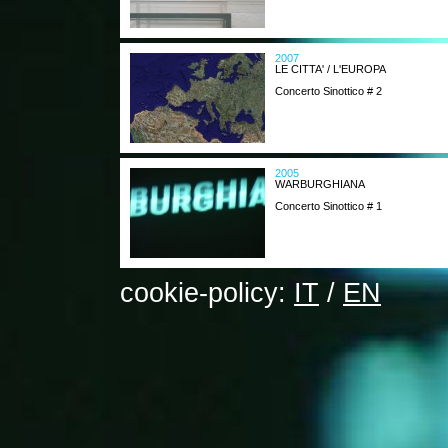
2007
LE CITTA' / L'EUROPA
Concerto Sinottico # 2
2005
WARBURGHIANA
Concerto Sinottico # 1
cookie-policy:
IT
/
EN