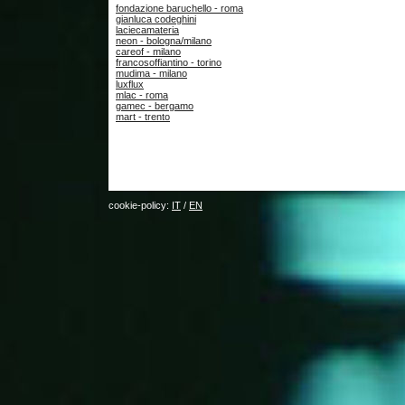
fondazione baruchello - roma
gianluca codeghini
laciecamateria
neon - bologna/milano
careof - milano
francosoffiantino - torino
mudima - milano
luxflux
mlac - roma
gamec - bergamo
mart - trento
cookie-policy:
IT
/
EN