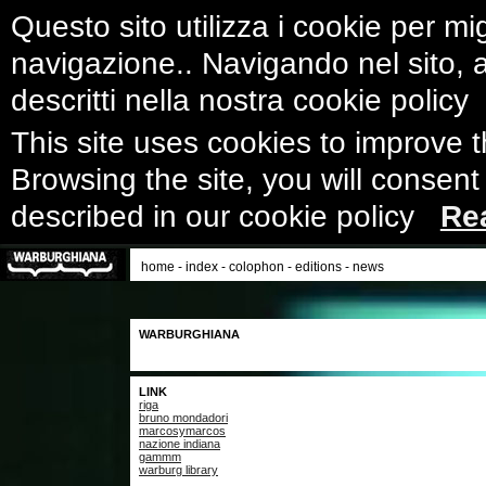
Questo sito utilizza i cookie per mig
navigazione.. Navigando nel sito, ac
descritti nella nostra cookie polic
This site uses cookies to improve 
Browsing the site, you will consent
described in our cookie policy
Re
home
-
index
-
colophon
-
editions
-
news
WARBURGHIANA
LINK
riga
bruno mondadori
marcosymarcos
nazione indiana
gammm
warburg library