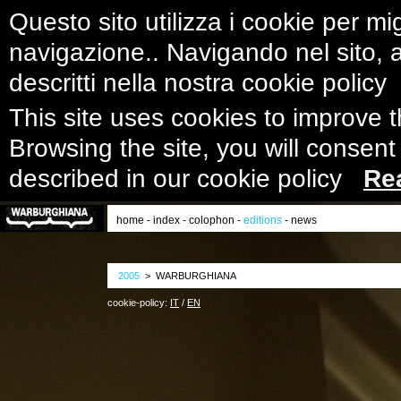
Questo sito utilizza i cookie per mig
navigazione.. Navigando nel sito, ac
descritti nella nostra cookie polic
This site uses cookies to improve 
Browsing the site, you will consent
described in our cookie policy
Re
home
-
index
-
colophon
-
editions
-
news
2005
> WARBURGHIANA
cookie-policy:
IT
/
EN