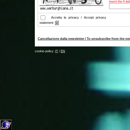
insert the 5-le
Accetta la privacy / Accept privacy
statement
Cancellazione dalla newsletter / To unsubscribe from the ne
cookie-policy:
IT
/
EN