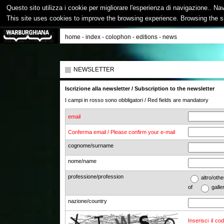
Questo sito utilizza i cookie per migliorare l'esperienza di navigazione.. Na
This site uses cookies to improve the browsing experience. Browsing the s
home
-
index
-
colophon
-
editions
-
news
NEWSLETTER
Iscrizione alla newsletter / Subscription to the newsletter
I campi in rosso sono obbligatori / Red fields are mandatory
email
Conferma email / Please confirm your e-mail
cognome/surname
nome/name
professione/profession
altro/o
of
galle
nazione/country
Inserisci il co