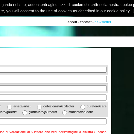
vigando nel sito, acconsenti agli utilizzi di cookie descritti nella nostra cooki
ite, you will consent to the use of cookies as described in our cookie policy
about
-
contact
-
newsletter
ther
artista/artist
collezionista/collector
curatore/care
rista/gallerist
giornalista/journalist
studente/student
dice di validazione di 5 lettere che vedi nell'immagine a sinistra / Please