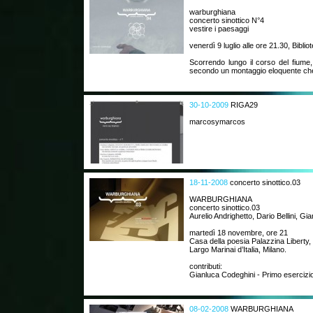
warburghiana
concerto sinottico N°4
vestire i paesaggi
venerdì 9 luglio alle ore 21.30, Biblio
Scorrendo lungo il corso del fiume,
secondo un montaggio eloquente che
30-10-2009
RIGA29
marcosymarcos
18-11-2008
concerto sinottico.03
WARBURGHIANA
concerto sinottico.03
Aurelio Andrighetto, Dario Bellini, Gi
martedì 18 novembre, ore 21
Casa della poesia Palazzina Liberty,
Largo Marinai d’Italia, Milano.
contributi:
Gianluca Codeghini - Primo esercizio 
08-02-2008
WARBURGHIANA