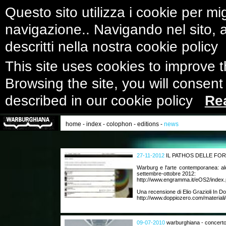
Questo sito utilizza i cookie per mig
navigazione.. Navigando nel sito, ac
descritti nella nostra cookie polic
This site uses cookies to improve 
Browsing the site, you will consent
described in our cookie policy
Re
home
-
index
-
colophon
-
editions
-
news
27-11-2012
IL PATHOS DELLE FO
Warburg e l'arte contemporanea: al
settembre-ottobre 2012:
http://www.engramma.it/eOS2/index.
Una recensione di Elio Grazioli In D
http://www.doppiozero.com/materiali/
09-07-2010
warburghiana - concerto 