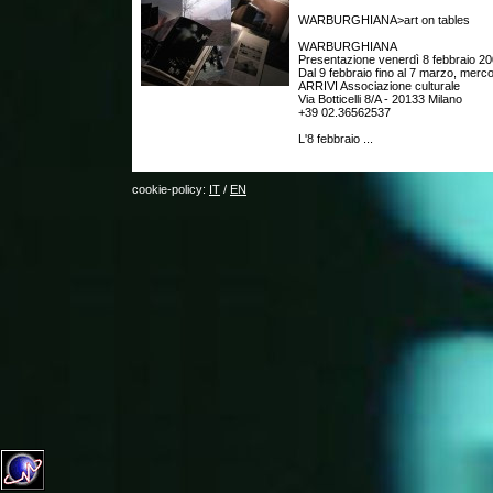
WARBURGHIANA>art on tables
WARBURGHIANA
Presentazione venerdì 8 febbraio 20
Dal 9 febbraio fino al 7 marzo, merc
ARRIVI Associazione culturale
Via Botticelli 8/A - 20133 Milano
+39 02.36562537
L'8 febbraio ...
cookie-policy:
IT
/
EN