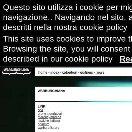
Questo sito utilizza i cookie per mig
navigazione.. Navigando nel sito, ac
descritti nella nostra cookie polic
This site uses cookies to improve 
Browsing the site, you will consent
described in our cookie policy
Re
home
-
index
-
colophon
-
editions
-
news
WARBURGHIANA
LINK
riga
bruno mondadori
marcosymarcos
nazione indiana
gammm
warburg library