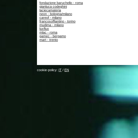
fondazione baruchello - roma
gianluca codeghini
laciecamateria
neon - bologna/milano
careof - milano
francosoffiantino - torino
mudima - milano
luxflux
mlac - roma
gamec - bergamo
mart - trento
cookie-policy:
IT
/
EN