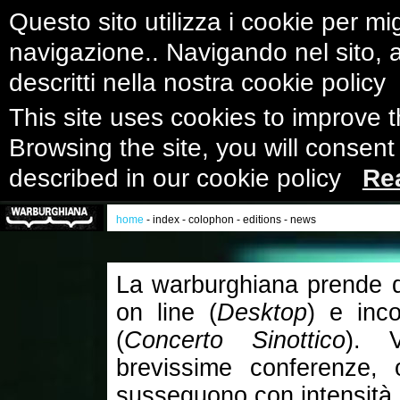
Questo sito utilizza i cookie per mig
navigazione.. Navigando nel sito, ac
descritti nella nostra cookie polic
This site uses cookies to improve 
Browsing the site, you will consent
described in our cookie policy
Re
home
-
index
-
colophon
-
editions
-
news
La warburghiana prende di 
on line (
Desktop
) e inco
(
Concerto Sinottico
). V
brevissime conferenze, 
susseguono con intensità 