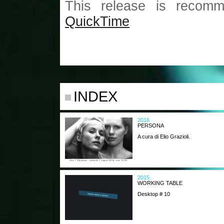
This release is recomm
QuickTime
INDEX
2016
PERSONA
A cura di Elio Grazioli.
2015
WORKING TABLE
Desktop # 10