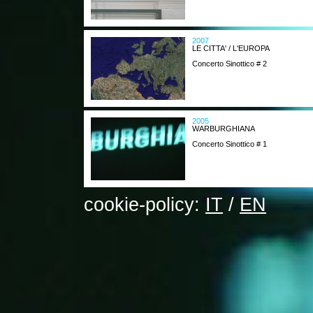
2007
LE CITTA' / L'EUROPA
Concerto Sinottico # 2
2005
WARBURGHIANA
Concerto Sinottico # 1
cookie-policy:
IT
/
EN