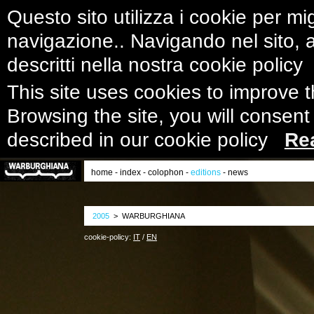
Questo sito utilizza i cookie per mig
navigazione.. Navigando nel sito, ac
descritti nella nostra cookie polic
This site uses cookies to improve 
Browsing the site, you will consent
described in our cookie policy
Re
home
-
index
-
colophon
-
editions
-
news
2005
> WARBURGHIANA
cookie-policy:
IT
/
EN