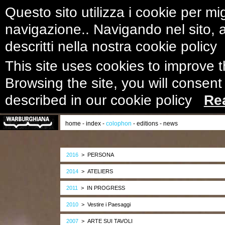
Questo sito utilizza i cookie per mig
navigazione.. Navigando nel sito, ac
descritti nella nostra cookie polic
This site uses cookies to improve 
Browsing the site, you will consent
described in our cookie policy
Re
home
-
index
-
colophon
-
editions
-
news
2016
> PERSONA
2014
> ATELIERS
2011
> IN PROGRESS
2010
> Vestire i Paesaggi
2007
> ARTE SUI TAVOLI