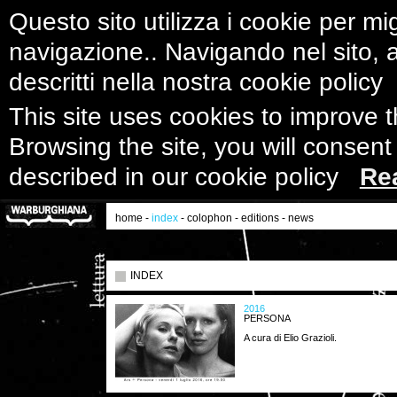
Questo sito utilizza i cookie per mig
navigazione.. Navigando nel sito, ac
descritti nella nostra cookie polic
This site uses cookies to improve 
Browsing the site, you will consent
described in our cookie policy
Re
home
-
index
-
colophon
-
editions
-
news
INDEX
2016
PERSONA
A cura di Elio Grazioli.