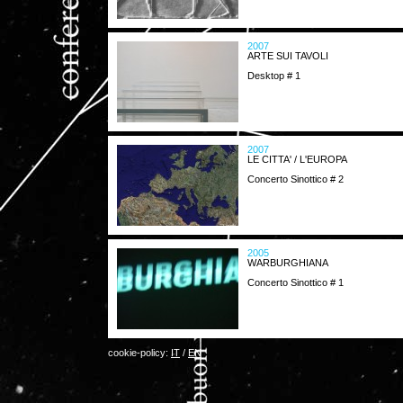
2007
ARTE SUI TAVOLI
Desktop # 1
2007
LE CITTA' / L'EUROPA
Concerto Sinottico # 2
2005
WARBURGHIANA
Concerto Sinottico # 1
cookie-policy:
IT
/
EN