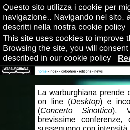
Questo sito utilizza i cookie per mig
navigazione.. Navigando nel sito, ac
descritti nella nostra cookie polic
This site uses cookies to improve 
Browsing the site, you will consent
described in our cookie policy
Re
home
-
index
-
colophon
-
editions
-
news
La warburghiana prende di 
on line (
Desktop
) e inco
(
Concerto Sinottico
). V
brevissime conferenze, 
susseguono con intensità 