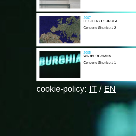
2007
LE CITTA' / L'EUROPA
Concerto Sinottico # 2
2005
WARBURGHIANA
Concerto Sinottico # 1
cookie-policy:
IT
/
EN