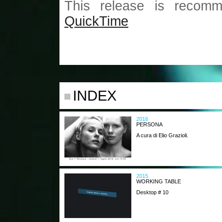
This release is recomm
QuickTime
INDEX
2016
PERSONA
A cura di Elio Grazioli.
2015
WORKING TABLE
Desktop # 10