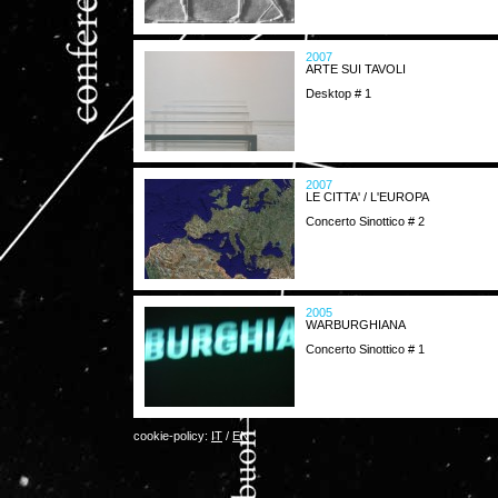
2007
ARTE SUI TAVOLI
Desktop # 1
2007
LE CITTA' / L'EUROPA
Concerto Sinottico # 2
2005
WARBURGHIANA
Concerto Sinottico # 1
cookie-policy:
IT
/
EN