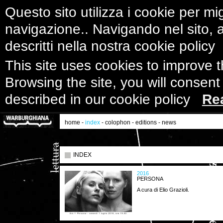
Questo sito utilizza i cookie per mig
navigazione.. Navigando nel sito, ac
descritti nella nostra cookie polic
This site uses cookies to improve 
Browsing the site, you will consent
described in our cookie policy
Re
home
-
index
-
colophon
-
editions
-
news
INDEX
2016
PERSONA
A cura di Elio Grazioli.