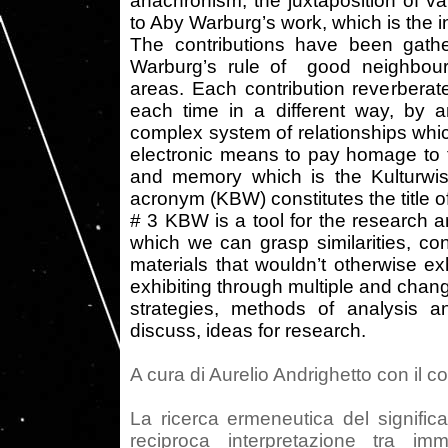
anachronism, the juxtaposition of var
to Aby Warburg’s work, which is the ins
The contributions have been gathe
Warburg’s rule of good neighbourho
areas. Each contribution reverberat
each time in a different way, by an
complex system of relationships whic
electronic means to pay homage to t
and memory which is the Kulturwis
acronym (KBW) constitutes the title of
# 3 KBW is a tool for the research a
which we can grasp similarities, co
materials that wouldn’t otherwise exh
exhibiting through multiple and chang
strategies, methods of analysis a
discuss, ideas for research.
A cura di Aurelio Andrighetto con il c
La ricerca ermeneutica del significa
reciproca interpretazione tra im