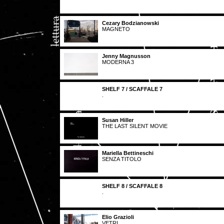
Cezary Bodzianowski
MAGNETO
Jenny Magnusson
MODERNA 3
SHELF 7 / SCAFFALE 7
.
Susan Hiller
THE LAST SILENT MOVIE
Mariella Bettineschi
SENZA TITOLO
SHELF 8 / SCAFFALE 8
.
Elio Grazioli
VETRI