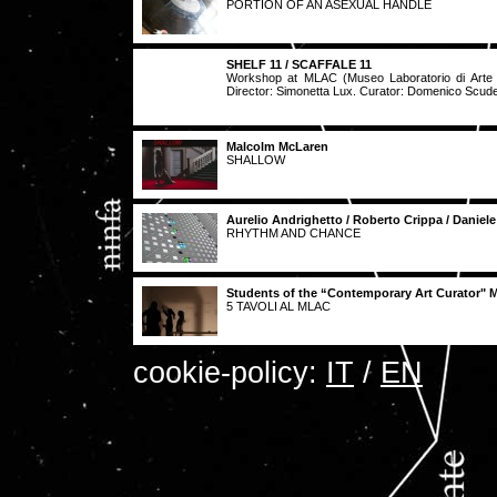
PORTION OF AN ASEXUAL HANDLE
SHELF 11 / SCAFFALE 11
Workshop at MLAC (Museo Laboratorio di Arte 
Director: Simonetta Lux. Curator: Domenico Scude
Malcolm McLaren
SHALLOW
Aurelio Andrighetto / Roberto Crippa / Daniele
RHYTHM AND CHANCE
Students of the “Contemporary Art Curator" M
5 TAVOLI AL MLAC
cookie-policy:
IT
/
EN