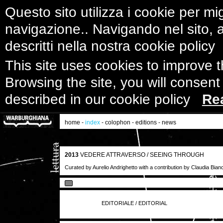
Questo sito utilizza i cookie per mig
navigazione.. Navigando nel sito, ac
descritti nella nostra cookie polic
This site uses cookies to improve 
Browsing the site, you will consent
described in our cookie policy
Re
home
-
index
-
colophon
-
editions
-
news
2013
VEDERE ATTRAVERSO / SEEING THROUGH
Curated by Aurelio Andrighetto with a contribution by Claudia Bianc
EDITORIALE / EDITORIAL