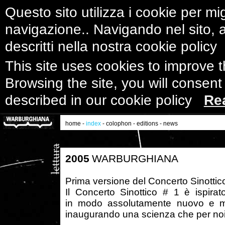
Questo sito utilizza i cookie per mig
navigazione.. Navigando nel sito, ac
descritti nella nostra cookie polic
This site uses cookies to improve 
Browsing the site, you will consent
described in our cookie policy
Re
home
-
index
-
colophon
-
editions
-
news
2005
WARBURGHIANA
Prima versione del Concerto Sinottico
Il Concerto Sinottico # 1 è ispira
in modo assolutamente nuovo e mo
inaugurando una scienza che per no