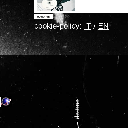
colophon
cookie-policy:
IT
/
EN