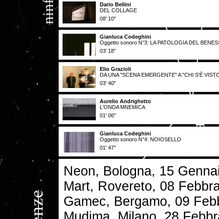
Dario Bellini
DEL COLLAGE
08' 10''
Gianluca Codeghini
Oggetto sonoro N°3: LA PATOLOGIA DEL BEN
03' 18''
Elio Grazioli
DA UNA "SCENA EMERGENTE" A "CHI S'È VISTO
03' 40''
Aurelio Andrighetto
L'ONDA MNEMICA
01' 06''
Gianluca Codeghini
Oggetto sonoro N°4: NOIOSELLO
01' 47''
Neon, Bologna, 15 Genna
Mart, Rovereto, 08 Febbr
Gamec, Bergamo, 09 Febb
Mudima, Milano, 28 Febbr