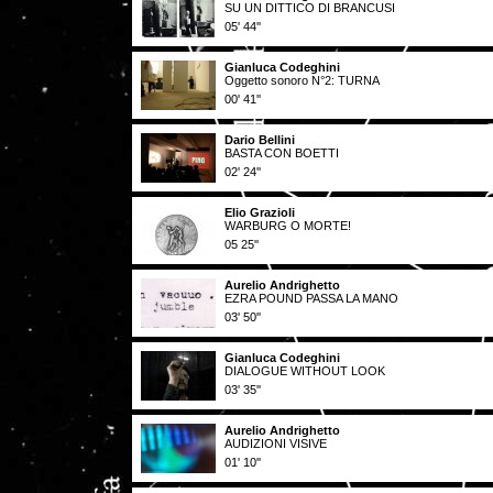
SU UN DITTICO DI BRANCUSI
05' 44''
Gianluca Codeghini
Oggetto sonoro N°2: TURNA
00' 41''
Dario Bellini
BASTA CON BOETTI
02' 24''
Elio Grazioli
WARBURG O MORTE!
05 25''
Aurelio Andrighetto
EZRA POUND PASSA LA MANO
03' 50''
Gianluca Codeghini
DIALOGUE WITHOUT LOOK
03' 35''
Aurelio Andrighetto
AUDIZIONI VISIVE
01' 10''