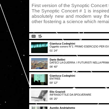
First version of the Synoptic Concer
The Synoptic Concert # 1 is inspire
absolutely new and modern way the
other fostering a science which remai
Gianluca Codeghini
Oggetto sonoro N°1: PRIMO ESERCIZIO PER E
01' 24''
Dario Bellini
DATECI LA GUERRA: I FUTURISTI NELLA PRI
06' 40''
Gianluca Codeghini
ENTREE
00' 12''
Elio Grazioli
INFRASOTTILE DA SPOLVERARE
05' 25''
Aurelio Andrighetto