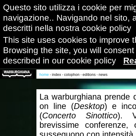
Questo sito utilizza i cookie per mig
navigazione.. Navigando nel sito, ac
descritti nella nostra cookie polic
This site uses cookies to improve 
Browsing the site, you will consent
described in our cookie policy
Re
home
-
index
-
colophon
-
editions
-
news
La warburghiana prende di 
on line (
Desktop
) e inco
(
Concerto Sinottico
). V
brevissime conferenze, 
susseguono con intensità 