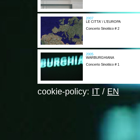
2007
LE CITTA' / L'EUROPA
Concerto Sinottico # 2
2005
WARBURGHIANA
Concerto Sinottico # 1
cookie-policy:
IT
/
EN