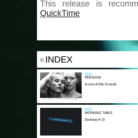
This release is recomm
QuickTime
INDEX
2016
PERSONA
A cura di Elio Grazioli.
2015
WORKING TABLE
Desktop # 10