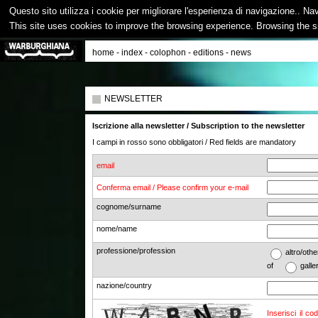
Questo sito utilizza i cookie per migliorare l'esperienza di navigazione.. Na
This site uses cookies to improve the browsing experience. Browsing the s
home
-
index
-
colophon
-
editions
-
news
NEWSLETTER
Iscrizione alla newsletter / Subscription to the newsletter
I campi in rosso sono obbligatori / Red fields are mandatory
email
Conferma email / Please confirm your e-mail
cognome/surname
nome/name
professione/profession
altro/o
of
galle
nazione/country
Inserisci il co