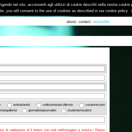
vigando nel sito, acconsenti agli utilizzi di cookie descritti nella nostra cooki
ite, you will consent to the use of cookies as described in our cookie policy
about
-
contact
-
newsletter
ther
artista/artist
collezionista/collector
curatore/care
rista/gallerist
giornalista/journalist
studente/student
dice di validazione di 5 lettere che vedi nell'immagine a sinistra / Please