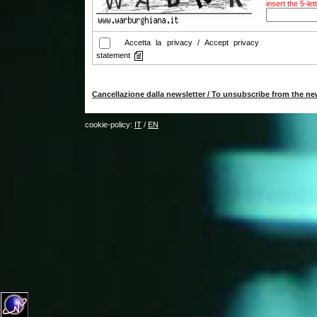
insert the 5-le
Accetta la privacy / Accept privacy
statement
Cancellazione dalla newsletter / To unsubscribe from the ne
cookie-policy:
IT
/
EN