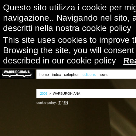
Questo sito utilizza i cookie per mig
navigazione.. Navigando nel sito, ac
descritti nella nostra cookie polic
This site uses cookies to improve 
Browsing the site, you will consent
described in our cookie policy
Re
home
-
index
-
colophon
-
editions
-
news
2005
> WARBURGHIANA
cookie-policy:
IT
/
EN