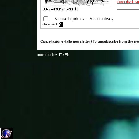
insert the 5-le
Accetta la privacy / Accept privacy
statement
Cancellazione dalla newsletter / To unsubscribe from the ne
cookie-policy:
IT
/
EN