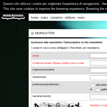
Questo sito utilizza i cookie per migliorare l'esperienza di navigazione.. Na
This site uses cookies to improve the browsing experience. Browsing the s
home
-
index
-
colophon
-
editions
-
news
NEWSLETTER
Iscrizione alla newsletter / Subscription to the newsletter
I campi in rosso sono obbligatori / Red fields are mandatory
email
Conferma email / Please confirm your e-mail
cognome/surname
nome/name
professione/profession
altro/o
of
galle
nazione/country
Inserisci il co