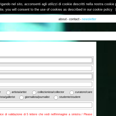
vigando nel sito, acconsenti agli utilizzi di cookie descritti nella nostra cooki
ite, you will consent to the use of cookies as described in our cookie policy
about
-
contact
-
newsletter
ther
artista/artist
collezionista/collector
curatore/care
rista/gallerist
giornalista/journalist
studente/student
dice di validazione di 5 lettere che vedi nell'immagine a sinistra / Please