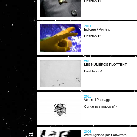
Desktop # 6
2011
Indicare / Pointing
Desktop # 5
2010
LES NUMÉROS FLOTTENT
Desktop # 4
2010
Vestire i Paesaggi
Concerto sinottico n° 4
2009
warburghiana per Schwitters