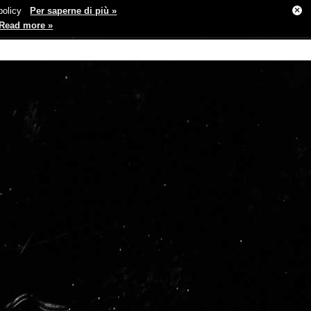
×
e policy
Per saperne di più »
Read more »