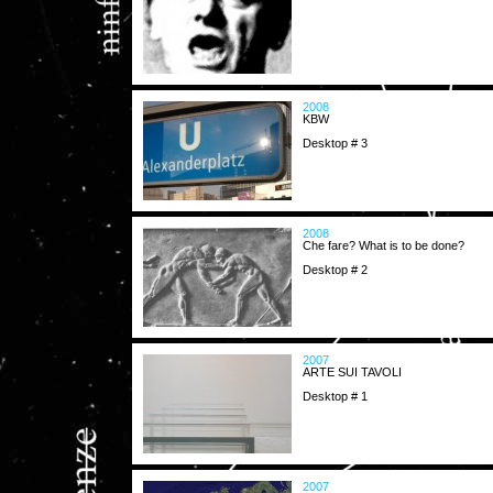
2008
KBW
Desktop # 3
2008
Che fare? What is to be done?
Desktop # 2
2007
ARTE SUI TAVOLI
Desktop # 1
2007