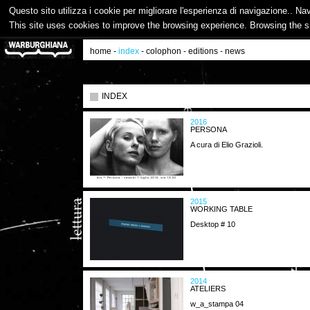
Questo sito utilizza i cookie per migliorare l'esperienza di navigazione.. Na
This site uses cookies to improve the browsing experience. Browsing the s
home
-
index
-
colophon
-
editions
-
news
INDEX
2016
PERSONA
A cura di Elio Grazioli.
2015
WORKING TABLE
Desktop # 10
2014
ATELIERS
w_a_stampa 04