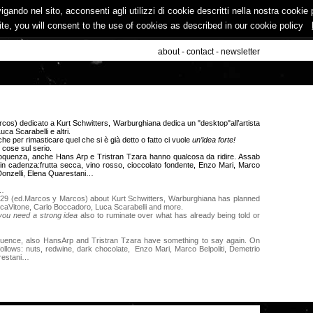
vigando nel sito, acconsenti agli utilizzi di cookie descritti nella nostra cooki
ite, you will consent to the use of cookies as described in our cookie policy
about
-
contact
-
newsletter
rcos) dedicato a Kurt Schwitters, Warburghiana dedica un "desktop"all’artista
ca Scarabelli e altri.
che per rimasticare quel che si è già detto o fatto ci vuole
un’idea forte!
cose sul serio.
loquenza, anche Hans Arp e Tristran Tzara hanno qualcosa da ridire. Assab
in cadenza:frutta secca, vino rosso, cioccolato fondente, Enzo Mari, Marco
o Donzelli, Elena Quarestani…
s…
e 29 (ed.Marcos y Marcos) about Kurt Schwitters, Warburghiana has planned
LucaVitone, Carlo Boccadoro, Luca Scarabelli and more.
you need a strong idea
also to ruminate over what has already being told or
loquence, also HansArp and Tristran Tzara have something to say again. On
ollows: nuts, redwine, dark chocolate, Enzo Mari, Marco Belpoliti, Demetrio
arestani…