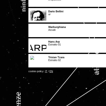
Dario Bellini
ur
Warburghiana
Assab
Hans Arp
Estratto 01
Tristan Tzara
Estratto 02
cookie-policy:
IT
/
EN