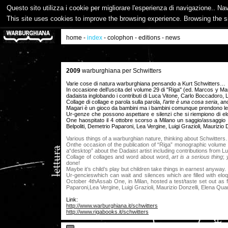
Questo sito utilizza i cookie per migliorare l'esperienza di navigazione.. Na
This site uses cookies to improve the browsing experience. Browsing the s
home
-
index
-
colophon
-
editions
-
news
2009
warburghiana per Schwitters
Varie cose di natura warburghiana pensando a Kurt Schwitters…
In occasione dell’uscita del volume 29 di "Riga" (ed. Marcos y Ma
dadaista inglobando i contributi di Luca Vitone, Carlo Boccadoro, Lu
Collage di collage e parola sulla parola,
l’arte è una cosa seria
, an
Magari è un gioco da bambini ma i bambini comunque prendono le 
Ur-genze che possono aspettare e silenzi che si riempiono di e
One haospitato il 4 ottobre scorso a Milano un saggio/assaggio 
Belpoliti, Demetrio Paparoni, Lea Vergine, Luigi Grazioli, Maurizi
Various things of a warburghian nature, thinking about Schwitter
Onthe occasion of the publication of “Riga” monographic volum
a“desktop” about the Dadaist artist including contributions from 
Collage of collages and word about word,
art is a serious thing
;
done!
Maybe it’s child’s play but children take things in earnest anyway.
Ur-gencieswhich can wait and silences which are filled with e
October 4thAssab One, in Milan, hosted a test/taste set out as f
Paparoni,Lea Vergine, Luigi Grazioli, Maurizio Donzelli, Elena Qu
Link:
http://www.warburghiana.it/schwitters
http://www.rigabooks.it/schwitters