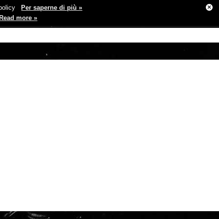
×
e policy
Per saperne di più »
Read more »