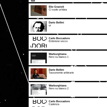
Elio Grazioli
Ci vuole un'idea
Dario Bellini
ur
Carlo Boccadoro
Embrione secco
Warburghiana
Nero su bianco 1
Dario Bellini
Tassonomie arbitrarie
Warburghiana
Nero su bianco 2
Carlo Boccadoro
Cadenza