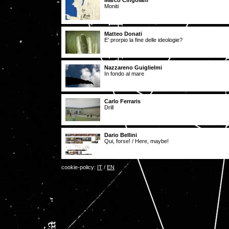
Marco Cingolani
Moniti
Matteo Donati
E' prorpio la fine delle ideologie?
Nazzareno Guiglielmi
In fondo al mare
Carlo Ferraris
Drill
Dario Bellini
Qui, forse! / Here, maybe!
cookie-policy:
IT
/
EN