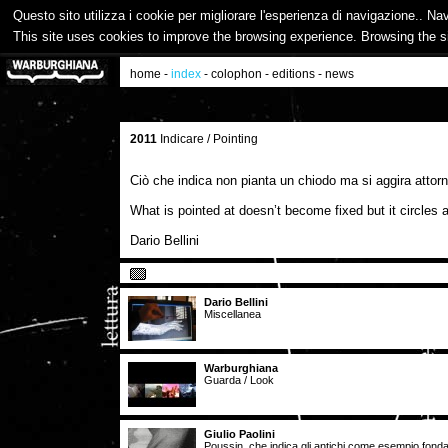
Questo sito utilizza i cookie per migliorare l'esperienza di navigazione.. Na
This site uses cookies to improve the browsing experience. Browsing the s
home
-
index
-
colophon
-
editions
-
news
2011
Indicare / Pointing
Ciò che indica non pianta un chiodo ma si aggira attor
What is pointed at doesn’t become fixed but it circles a
Dario Bellini
Dario Bellini
Miscellanea
Warburghiana
Guarda / Look
Giulio Paolini
Poussin, che indica gli antichi come esempio fond