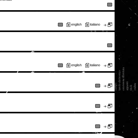
english
italiano
english
italiano