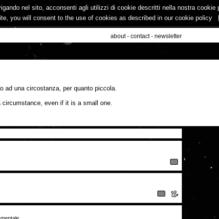
vigando nel sito, acconsenti agli utilizzi di cookie descritti nella nostra cooki
ite, you will consent to the use of cookies as described in our cookie policy
about
-
contact
-
newsletter
no ad una circostanza, per quanto piccola.
 circumstance, even if it is a small one.
amentale