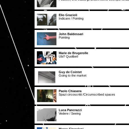
Elio Grazioli
Indicare / Pointing
John Baldessari
Pointing
Marie de Brugerolle
Ubi? Quolibet!
Guy de Cointet
Going to the market
Paolo Chiasera
Spazi circoscritti /Circumscribed spaces
Luca Pancrazzi
Vedere / Seeing