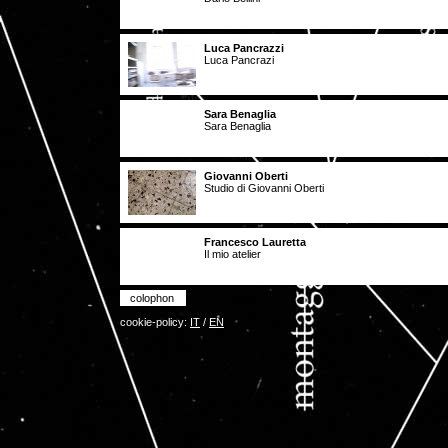
Luca Pancrazzi
Luca Pancrazi
Sara Benaglia
Sara Benaglia
Giovanni Oberti
Studio di Giovanni Oberti
Francesco Lauretta
Il mio atelier
colophon
cookie-policy:
IT
/
EN