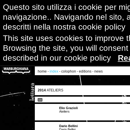
Questo sito utilizza i cookie per mig
navigazione.. Navigando nel sito, ac
descritti nella nostra cookie polic
This site uses cookies to improve 
Browsing the site, you will consent
described in our cookie policy
Re
home
-
index
-
colophon
-
editions
-
news
2014
ATELIERS
Elio Grazioli
Ateliers
Dario Bellini
Dario Bellini