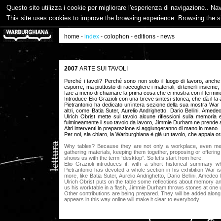
Questo sito utilizza i cookie per migliorare l'esperienza di navigazione.. Na
This site uses cookies to improve the browsing experience. Browsing the s
home
-
index
-
colophon
-
editions
-
news
2007
ARTE SUI TAVOLI
Perché i tavoli? Perché sono non solo il luogo di lavoro, anch
esporre, ma piuttosto di raccogliere i materiali, di tenerli insieme, d
fare a meno di chiamare la prima cosa che ci mostra con il termin
Introduce Elio Grazioli con una breve sintesi storica, che dà il la ag
Pietrantonio ha dedicato un’intera sezione della sua mostra War 
altri, come Batia Suter, Aurelio Andrighetto, Dario Bellini, Ame
Ulrich Obrist mette sul tavolo alcune riflessioni sulla memoria 
fulmineamente il suo tavolo da lavoro, Jimmie Durham ne prende a 
Altri interventi in preparazione si aggiungeranno di mano in mano.
Per noi, sia chiaro, la Warburghiana è già un tavolo, che appaia or
Why tables? Because they are not only a workplace, even mental
gathering materials, keeping them together, proposing or offering t
shows us with the term “desktop”. So let’s start from here.
Elio Grazioli introduces it, with a short historical summary w
Pietrantonio has devoted a whole section in his exhibition War 
more, like Batia Suter, Aurelio Andrighetto, Dario Bellini, Amed
Ulrich Obrist puts on the table some reflections about memory a
us his worktable in a flash, Jimmie Durham throws stones at one u
Other contributions are being prepared. They will be added along t
appears in this way online will make it clear to everybody.