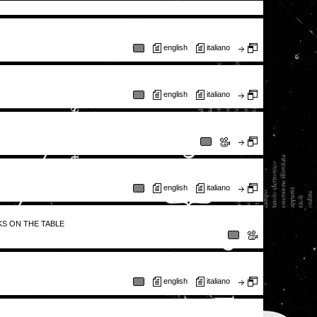
english
italiano
english
italiano
english
italiano
KS ON THE TABLE
english
italiano