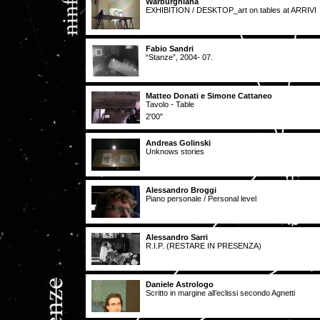
Warburghiana
EXHIBITION / DESKTOP_art on tables at ARRIVI
Fabio Sandri
“Stanze”, 2004- 07.
Matteo Donati e Simone Cattaneo
Tavolo - Table
2'00"
Andreas Golinski
Unknows stories
Alessandro Broggi
Piano personale / Personal level
Alessandro Sarri
R.I.P. (RESTARE IN PRESENZA)
Daniele Astrologo
Scritto in margine all’eclissi secondo Agnetti