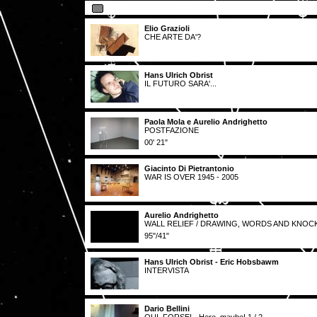
Elio Grazioli
CHE ARTE DA'?
Hans Ulrich Obrist
IL FUTURO SARA'...
Paola Mola e Aurelio Andrighetto
POSTFAZIONE
00' 21"
Giacinto Di Pietrantonio
WAR IS OVER 1945 - 2005
Aurelio Andrighetto
WALL RELIEF / DRAWING, WORDS AND KNOC
95"/41"
Hans Ulrich Obrist - Eric Hobsbawm
INTERVISTA
Dario Bellini