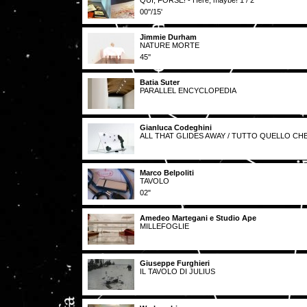
QUI, FORSE! - Here, maybe! 1 / 2
00''/15'
Jimmie Durham
NATURE MORTE
45''
Batia Suter
PARALLEL ENCYCLOPEDIA
Gianluca Codeghini
ALL THAT GLIDES AWAY / TUTTO QUELLO CHE
Marco Belpoliti
TAVOLO
02"
Amedeo Martegani e Studio Ape
MILLEFOGLIE
Giuseppe Furghieri
IL TAVOLO DI JULIUS