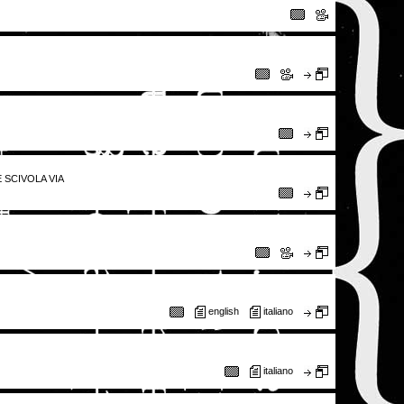
 SCIVOLA VIA
english
italiano
italiano