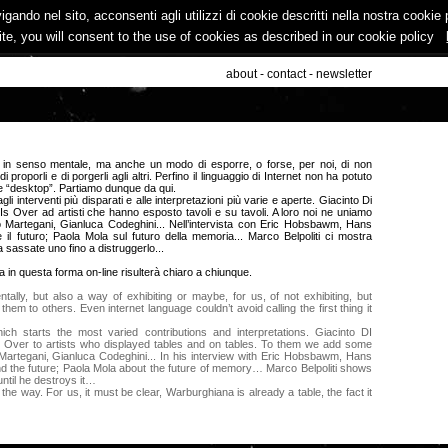
vigando nel sito, acconsenti agli utilizzi di cookie descritti nella nostra cooki
ite, you will consent to the use of cookies as described in our cookie policy
about
-
contact
-
newsletter
e in senso mentale, ma anche un modo di esporre, o forse, per noi, di non
i proporli e di porgerli agli altri. Perfino il linguaggio di Internet non ha potuto
e “desktop”. Partiamo dunque da qui.
li interventi più disparati e alle interpretazioni più varie e aperte. Giacinto Di
Is Over ad artisti che hanno esposto tavoli e su tavoli. A loro noi ne uniamo
deo Martegani, Gianluca Codeghini... Nell’intervista con Eric Hobsbawm, Hans
e il futuro; Paola Mola sul futuro della memoria... Marco Belpoliti ci mostra
sassate uno fino a distruggerlo...
a in questa forma on-line risulterà chiaro a chiunque.
ly, but also a way of exhibiting or maybe, for us, of not exhibiting, but
hem to others. Even internet language couldn’t avoid calling the first thing it
hich starts the most varied contributions and interpretations. Giacinto DI
is Over to artists who displayed tables and on tables. To them we add some
eo Martegani, Gianluca Codeghini... In his interview with Eric Hobsbawm, Hans
nd the future; Paola Mola about the future of memory… Marco Belpoliti shows
ntil he destroys it…
he way. For us, it must be clear, Warburghiana is already a table, the fact it