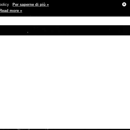
×
e policy
Per saperne di più »
Read more »