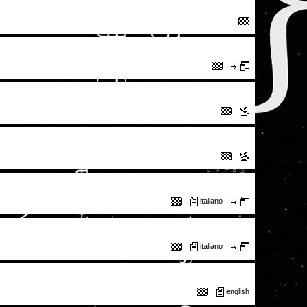
italiano
italiano
english