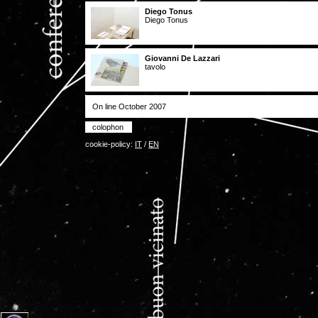
Diego Tonus
Diego Tonus
Giovanni De Lazzari
tavolo
On line October 2007
colophon
cookie-policy:
IT
/
EN