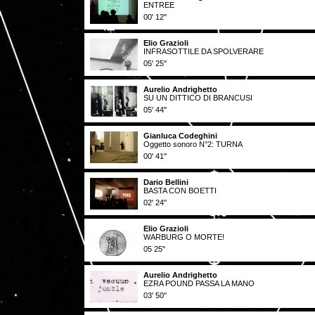
ENTREE
00' 12''
Elio Grazioli
INFRASOTTILE DA SPOLVERARE
05' 25''
Aurelio Andrighetto
SU UN DITTICO DI BRANCUSI
05' 44''
Gianluca Codeghini
Oggetto sonoro N°2: TURNA
00' 41''
Dario Bellini
BASTA CON BOETTI
02' 24''
Elio Grazioli
WARBURG O MORTE!
05 25''
Aurelio Andrighetto
EZRA POUND PASSA LA MANO
03' 50''