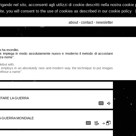
vigando nel sito, acconsenti agli utilizzi di cookie descritti nella nostra cooki
ite, you will consent to the use of cookies as described in our cookie policy
about
-
contact
-
newsletter
a ha esordito.
 che impiega in modo assolutamente nuovo e moderno il metodo di accostare
za nome".
ebut with.
e employs in an absolutely new and modern way the technique to put images
ithout a name".
VITARE LA GUERRA
MA GUERRA MONDIALE