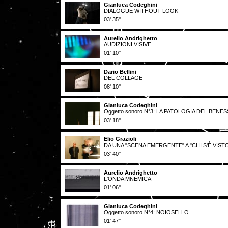
Gianluca Codeghini
DIALOGUE WITHOUT LOOK
03' 35''
Aurelio Andrighetto
AUDIZIONI VISIVE
01' 10''
Dario Bellini
DEL COLLAGE
08' 10''
Gianluca Codeghini
Oggetto sonoro N°3: LA PATOLOGIA DEL BEN
03' 18''
Elio Grazioli
DA UNA "SCENA EMERGENTE" A "CHI S'È VISTO
03' 40''
Aurelio Andrighetto
L'ONDA MNEMICA
01' 06''
Gianluca Codeghini
Oggetto sonoro N°4: NOIOSELLO
01' 47''