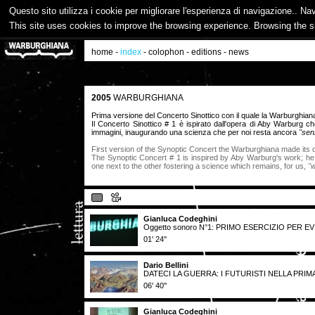
Questo sito utilizza i cookie per migliorare l'esperienza di navigazione.. Na
This site uses cookies to improve the browsing experience. Browsing the s
home
-
index
-
colophon
-
editions
-
news
2005
WARBURGHIANA
Prima versione del Concerto Sinottico con il quale la Warburghian
Il Concerto Sinottico # 1 è ispirato dall'opera di Aby Warburg
immagini, inaugurando una scienza che per noi resta ancora
"sen
First version of the Synoptic Concert the Warburghiana made its d
The Synoptic Concert # 1 is inspired by Aby Warburg's work; h
one next to the other fostering a science which remains, for us,
"w
Gianluca Codeghini
Oggetto sonoro N°1: PRIMO ESERCIZIO PER E
01' 24''
Dario Bellini
DATECI LA GUERRA: I FUTURISTI NELLA PRI
06' 40''
Gianluca Codeghini