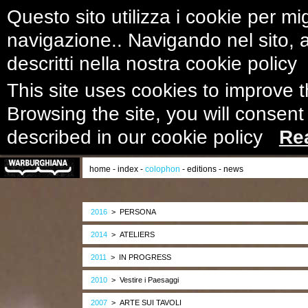
Questo sito utilizza i cookie per mig
navigazione.. Navigando nel sito, ac
descritti nella nostra cookie polic
This site uses cookies to improve 
Browsing the site, you will consent
described in our cookie policy
Re
home
-
index
-
colophon
-
editions
-
news
2016
> PERSONA
2014
> ATELIERS
2011
> IN PROGRESS
2010
> Vestire i Paesaggi
2007
> ARTE SUI TAVOLI