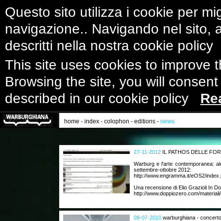
Questo sito utilizza i cookie per mig
navigazione.. Navigando nel sito, ac
descritti nella nostra cookie polic
This site uses cookies to improve 
Browsing the site, you will consent
described in our cookie policy
Re
home
-
index
-
colophon
-
editions
-
news
27-11-2012
IL PATHOS DELLE FO
Warburg e l'arte contemporanea: al
settembre-ottobre 2012:
http://www.engramma.it/eOS2/index.
Una recensione di Elio Grazioli In D
http://www.doppiozero.com/materiali/
09-07-2010
warburghiana - concerto 