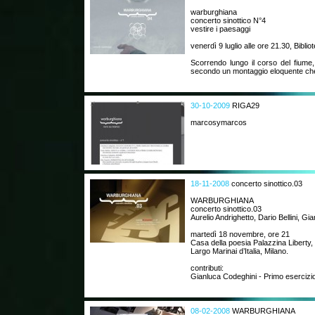
warburghiana
concerto sinottico N°4
vestire i paesaggi
venerdì 9 luglio alle ore 21.30, Biblio
Scorrendo lungo il corso del fiume,
secondo un montaggio eloquente che
30-10-2009
RIGA29
marcosymarcos
18-11-2008
concerto sinottico.03
WARBURGHIANA
concerto sinottico.03
Aurelio Andrighetto, Dario Bellini, Gi
martedì 18 novembre, ore 21
Casa della poesia Palazzina Liberty,
Largo Marinai d’Italia, Milano.
contributi:
Gianluca Codeghini - Primo esercizio 
08-02-2008
WARBURGHIANA