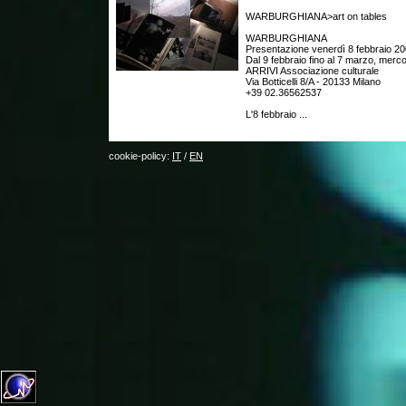
WARBURGHIANA>art on tables
WARBURGHIANA
Presentazione venerdì 8 febbraio 20
Dal 9 febbraio fino al 7 marzo, merc
ARRIVI Associazione culturale
Via Botticelli 8/A - 20133 Milano
+39 02.36562537
L'8 febbraio ...
cookie-policy:
IT
/
EN