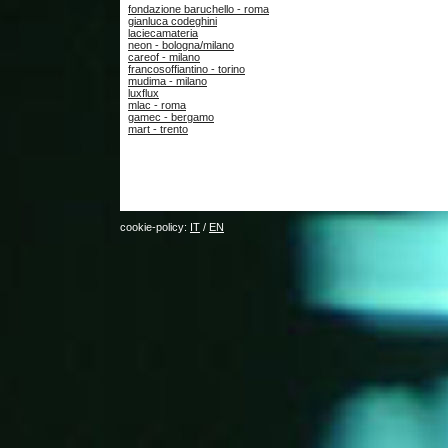
fondazione baruchello - roma
gianluca codeghini
laciecamateria
neon - bologna/milano
careof - milano
francosoffiantino - torino
mudima - milano
luxflux
mlac - roma
gamec - bergamo
mart - trento
cookie-policy:
IT
/
EN