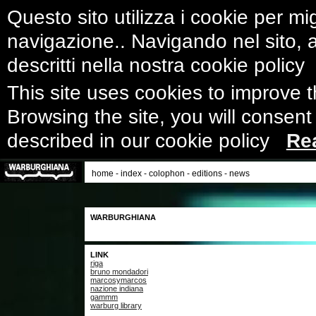
Questo sito utilizza i cookie per mig
navigazione.. Navigando nel sito, ac
descritti nella nostra cookie polic
This site uses cookies to improve 
Browsing the site, you will consent
described in our cookie policy
Re
home
-
index
-
colophon
-
editions
-
news
WARBURGHIANA
LINK
riga
bruno mondadori
marcosymarcos
nazione indiana
gammm
warburg library