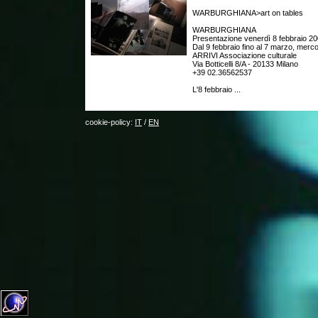
WARBURGHIANA>art on tables
WARBURGHIANA
Presentazione venerdì 8 febbraio 20
Dal 9 febbraio fino al 7 marzo, merc
ARRIVI Associazione culturale
Via Botticelli 8/A - 20133 Milano
+39 02.36562537
L'8 febbraio ...
cookie-policy:
IT
/
EN