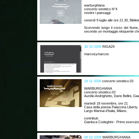
warburghiana
concerto sinottico N°4
vestire i paesaggi
venerdì 9 luglio alle ore 21.30, Biblio
Scorrendo lungo il corso del fiume,
secondo un montaggio eloquente che
30-10-2009
RIGA29
marcosymarcos
18-11-2008
concerto sinottico.03
WARBURGHIANA
concerto sinottico.03
Aurelio Andrighetto, Dario Bellini, Gi
martedì 18 novembre, ore 21
Casa della poesia Palazzina Liberty,
Largo Marinai d’Italia, Milano.
contributi:
Gianluca Codeghini - Primo esercizio 
08-02-2008
WARBURGHIANA