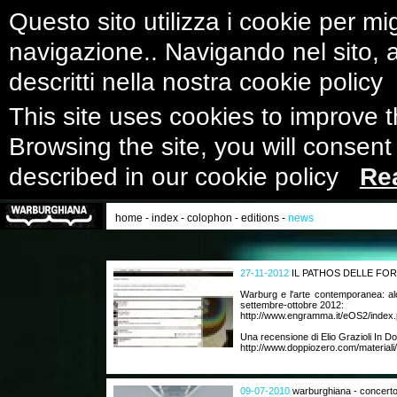
Questo sito utilizza i cookie per mig
navigazione.. Navigando nel sito, ac
descritti nella nostra cookie polic
This site uses cookies to improve 
Browsing the site, you will consent
described in our cookie policy
Re
home
-
index
-
colophon
-
editions
-
news
27-11-2012
IL PATHOS DELLE FO
Warburg e l'arte contemporanea: al
settembre-ottobre 2012:
http://www.engramma.it/eOS2/index.
Una recensione di Elio Grazioli In D
http://www.doppiozero.com/materiali/
09-07-2010
warburghiana - concerto 