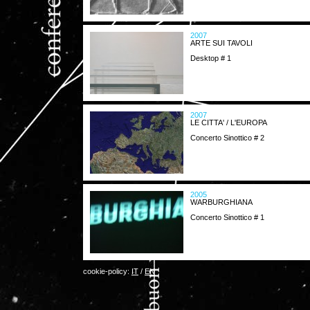
2007
ARTE SUI TAVOLI
Desktop # 1
2007
LE CITTA' / L'EUROPA
Concerto Sinottico # 2
2005
WARBURGHIANA
Concerto Sinottico # 1
cookie-policy:
IT
/
EN