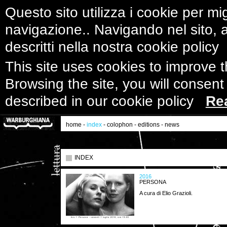
Questo sito utilizza i cookie per mig
navigazione.. Navigando nel sito, ac
descritti nella nostra cookie polic
This site uses cookies to improve 
Browsing the site, you will consent
described in our cookie policy
Re
home
-
index
-
colophon
-
editions
-
news
INDEX
2016
PERSONA
A cura di Elio Grazioli.