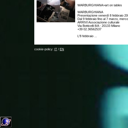
WARBURGHIANA>art on tables
WARBURGHIANA
Presentazione venerdì 8 febbraio 20
Dal 9 febbraio fino al 7 marzo, merc
ARRIVI Associazione culturale
Via Botticelli 8/A - 20133 Milano
+39 02.36562537
L'8 febbraio ...
cookie-policy:
IT
/
EN