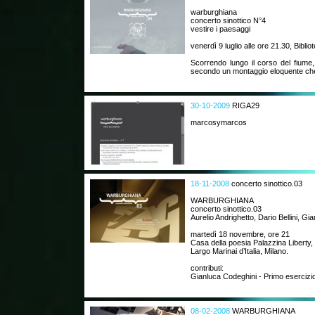
warburghiana
concerto sinottico N°4
vestire i paesaggi
venerdì 9 luglio alle ore 21.30, Biblio
Scorrendo lungo il corso del fiume,
secondo un montaggio eloquente che
30-10-2009
RIGA29
marcosymarcos
18-11-2008
concerto sinottico.03
WARBURGHIANA
concerto sinottico.03
Aurelio Andrighetto, Dario Bellini, Gi
martedì 18 novembre, ore 21
Casa della poesia Palazzina Liberty,
Largo Marinai d’Italia, Milano.
contributi:
Gianluca Codeghini - Primo esercizio 
08-02-2008
WARBURGHIANA