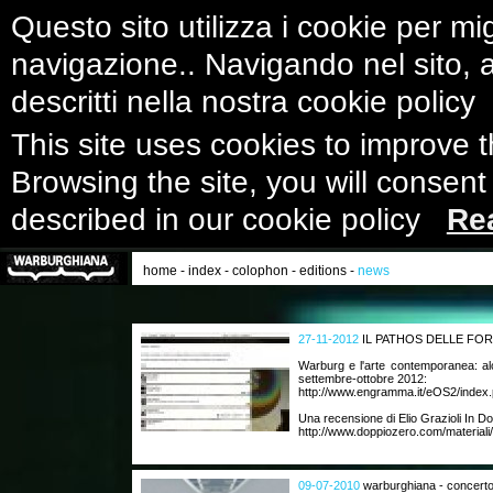
Questo sito utilizza i cookie per mig
navigazione.. Navigando nel sito, ac
descritti nella nostra cookie polic
This site uses cookies to improve 
Browsing the site, you will consent
described in our cookie policy
Re
home
-
index
-
colophon
-
editions
-
news
27-11-2012
IL PATHOS DELLE FO
Warburg e l'arte contemporanea: al
settembre-ottobre 2012:
http://www.engramma.it/eOS2/index.
Una recensione di Elio Grazioli In D
http://www.doppiozero.com/materiali/
09-07-2010
warburghiana - concerto 