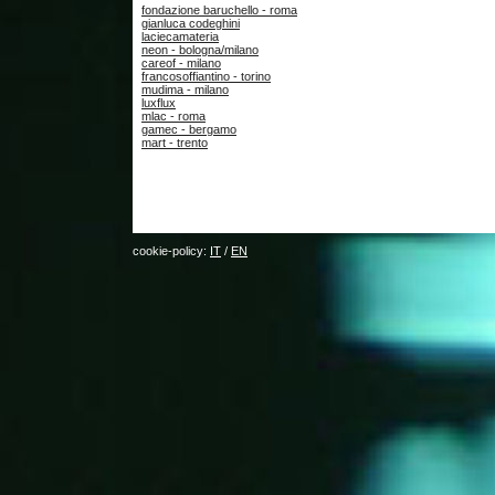
fondazione baruchello - roma
gianluca codeghini
laciecamateria
neon - bologna/milano
careof - milano
francosoffiantino - torino
mudima - milano
luxflux
mlac - roma
gamec - bergamo
mart - trento
cookie-policy:
IT
/
EN