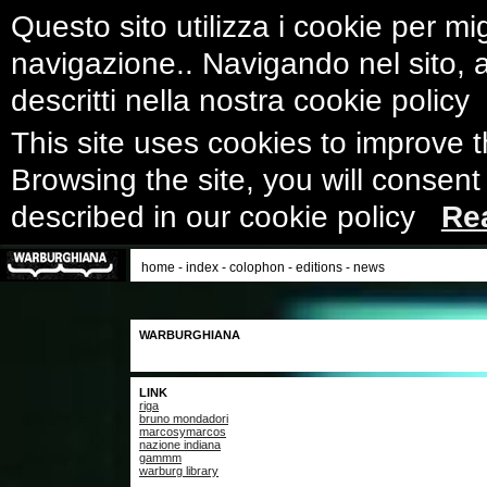
Questo sito utilizza i cookie per mig
navigazione.. Navigando nel sito, ac
descritti nella nostra cookie polic
This site uses cookies to improve 
Browsing the site, you will consent
described in our cookie policy
Re
home
-
index
-
colophon
-
editions
-
news
WARBURGHIANA
LINK
riga
bruno mondadori
marcosymarcos
nazione indiana
gammm
warburg library