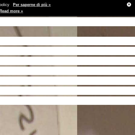
×
e policy
Per saperne di più »
Read more »