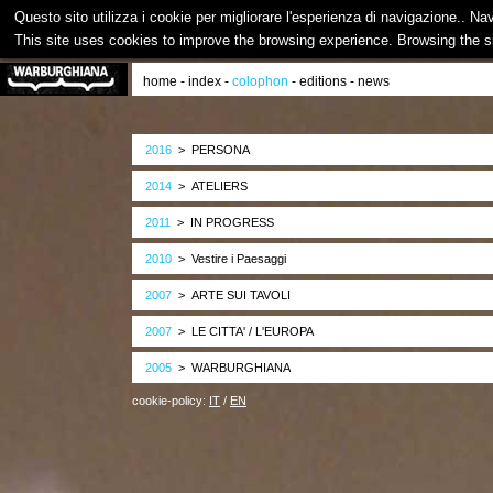
Questo sito utilizza i cookie per migliorare l'esperienza di navigazione.. Na
This site uses cookies to improve the browsing experience. Browsing the s
home
-
index
-
colophon
-
editions
-
news
2016
> PERSONA
2014
> ATELIERS
2011
> IN PROGRESS
2010
> Vestire i Paesaggi
2007
> ARTE SUI TAVOLI
2007
> LE CITTA' / L'EUROPA
2005
> WARBURGHIANA
cookie-policy:
IT
/
EN