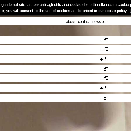
vigando nel sito, acconsenti agli utilizzi di cookie descritti nella nostra cooki
ite, you will consent to the use of cookies as described in our cookie policy
about
-
contact
-
newsletter