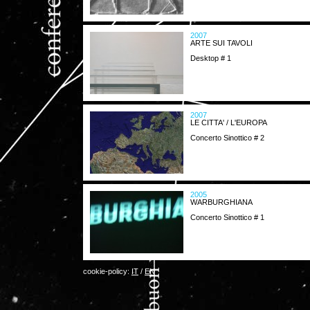
2007
ARTE SUI TAVOLI
Desktop # 1
2007
LE CITTA' / L'EUROPA
Concerto Sinottico # 2
2005
WARBURGHIANA
Concerto Sinottico # 1
cookie-policy:
IT
/
EN