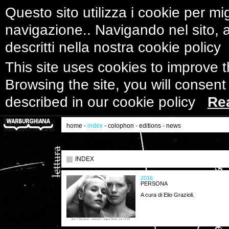
Questo sito utilizza i cookie per mig
navigazione.. Navigando nel sito, ac
descritti nella nostra cookie polic
This site uses cookies to improve 
Browsing the site, you will consent
described in our cookie policy
Re
home
-
index
-
colophon
-
editions
-
news
INDEX
2016
PERSONA
A cura di Elio Grazioli.