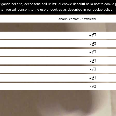
vigando nel sito, acconsenti agli utilizzi di cookie descritti nella nostra cooki
ite, you will consent to the use of cookies as described in our cookie policy
about
-
contact
-
newsletter