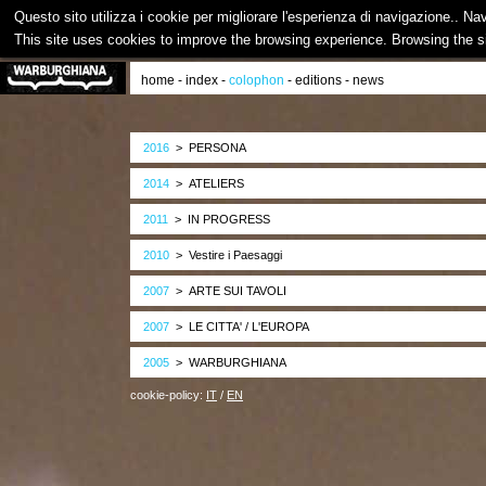
Questo sito utilizza i cookie per migliorare l'esperienza di navigazione.. Na
This site uses cookies to improve the browsing experience. Browsing the s
home
-
index
-
colophon
-
editions
-
news
2016
> PERSONA
2014
> ATELIERS
2011
> IN PROGRESS
2010
> Vestire i Paesaggi
2007
> ARTE SUI TAVOLI
2007
> LE CITTA' / L'EUROPA
2005
> WARBURGHIANA
cookie-policy:
IT
/
EN