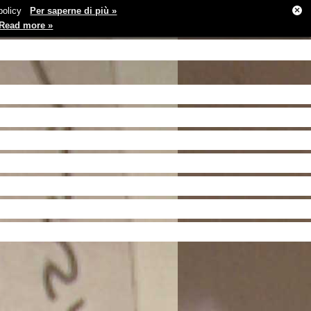
×
e policy
Per saperne di più »
Read more »