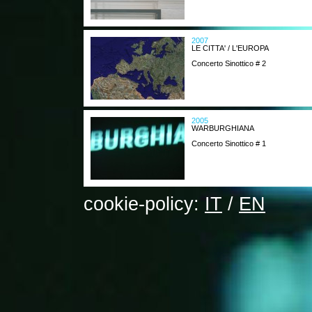
2007
LE CITTA' / L'EUROPA
Concerto Sinottico # 2
2005
WARBURGHIANA
Concerto Sinottico # 1
cookie-policy:
IT
/
EN