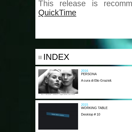
This release is recomm
QuickTime
INDEX
2016
PERSONA
A cura di Elio Grazioli.
2015
WORKING TABLE
Desktop # 10