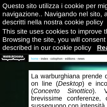
Questo sito utilizza i cookie per mig
navigazione.. Navigando nel sito, ac
descritti nella nostra cookie polic
This site uses cookies to improve 
Browsing the site, you will consent
described in our cookie policy
Re
home
-
index
-
colophon
-
editions
-
news
La warburghiana prende di 
on line (
Desktop
) e inco
(
Concerto Sinottico
). V
brevissime conferenze, 
susseguono con intensità 