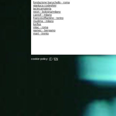
fondazione baruchello - roma
gianluca codeghini
laciecamateria
neon - bologna/milano
careof - milano
francosoffiantino - torino
mudima - milano
luxflux
mlac - roma
gamec - bergamo
mart - trento
cookie-policy:
IT
/
EN