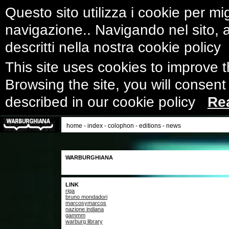
Questo sito utilizza i cookie per mig
navigazione.. Navigando nel sito, ac
descritti nella nostra cookie polic
This site uses cookies to improve 
Browsing the site, you will consent
described in our cookie policy
Re
home
-
index
-
colophon
-
editions
-
news
WARBURGHIANA
LINK
riga
bruno mondadori
marcosymarcos
nazione indiana
gammm
warburg library