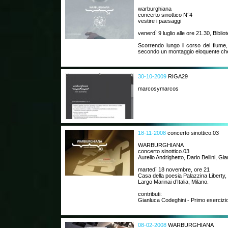
warburghiana
concerto sinottico N°4
vestire i paesaggi
venerdì 9 luglio alle ore 21.30, Biblio
Scorrendo lungo il corso del fiume,
secondo un montaggio eloquente che
30-10-2009
RIGA29
marcosymarcos
18-11-2008
concerto sinottico.03
WARBURGHIANA
concerto sinottico.03
Aurelio Andrighetto, Dario Bellini, Gi
martedì 18 novembre, ore 21
Casa della poesia Palazzina Liberty,
Largo Marinai d’Italia, Milano.
contributi:
Gianluca Codeghini - Primo esercizio 
08-02-2008
WARBURGHIANA