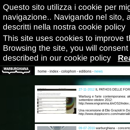
Questo sito utilizza i cookie per mig
navigazione.. Navigando nel sito, ac
descritti nella nostra cookie polic
This site uses cookies to improve 
Browsing the site, you will consent
described in our cookie policy
Re
home
-
index
-
colophon
-
editions
-
news
27-11-2012
IL PATHOS DELLE FO
Warburg e l'arte contemporanea: al
settembre-ottobre 2012:
http://www.engramma.it/eOS2/index.
Una recensione di Elio Grazioli In D
http://www.doppiozero.com/materiali/
09-07-2010
warburghiana - concerto 