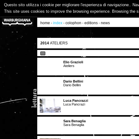
Questo sito utilizza i cookie per migliorare l'esperienza di navigazione.. Na
This site uses cookies to improve the browsing experience. Browsing the s
home
-
index
-
colophon
-
editions
-
news
2014
ATELIERS
Elio Grazioli
Ateliers
Dario Bellini
Dario Bellini
Luca Pancrazzi
Luca Pancrazi
Sara Benaglia
Sara Benaglia