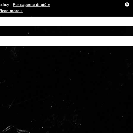
×
e policy
Per saperne di più »
Read more »