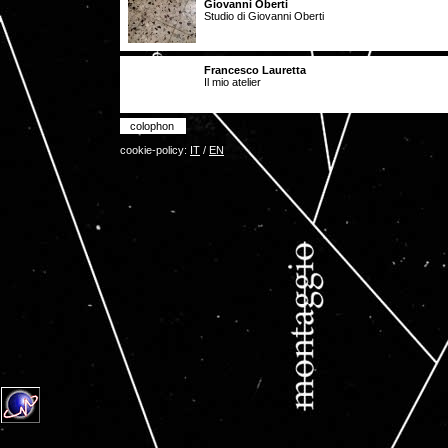
Giovanni Oberti
Studio di Giovanni Oberti
Francesco Lauretta
Il mio atelier
colophon
cookie-policy:
IT
/
EN