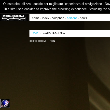
Questo sito utilizza i cookie per migliorare l'esperienza di navigazione.. Na
This site uses cookies to improve the browsing experience. Browsing the s
home
-
index
-
colophon
-
editions
-
news
2005
> WARBURGHIANA
cookie-policy:
IT
/
EN