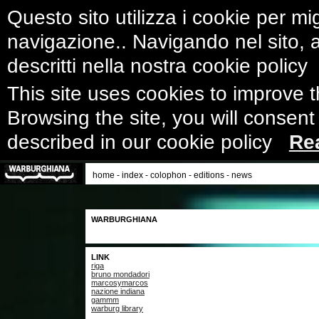
Questo sito utilizza i cookie per mig
navigazione.. Navigando nel sito, ac
descritti nella nostra cookie polic
This site uses cookies to improve 
Browsing the site, you will consent
described in our cookie policy
Re
home
-
index
-
colophon
-
editions
-
news
WARBURGHIANA
LINK
riga
bruno mondadori
marcosymarcos
nazione indiana
gammm
warburg library