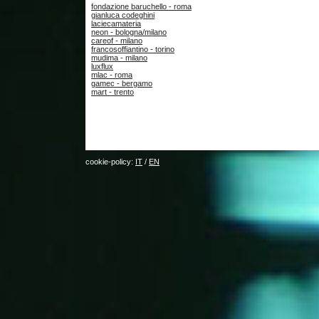
fondazione baruchello - roma
gianluca codeghini
laciecamateria
neon - bologna/milano
careof - milano
francosoffiantino - torino
mudima - milano
luxflux
mlac - roma
gamec - bergamo
mart - trento
cookie-policy:
IT
/
EN