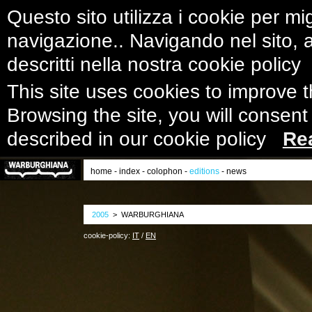
Questo sito utilizza i cookie per mig
navigazione.. Navigando nel sito, ac
descritti nella nostra cookie polic
This site uses cookies to improve 
Browsing the site, you will consent
described in our cookie policy
Re
home
-
index
-
colophon
-
editions
-
news
2005
> WARBURGHIANA
cookie-policy:
IT
/
EN