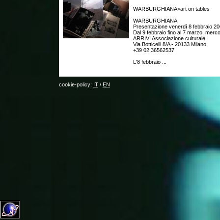
WARBURGHIANA>art on tables
WARBURGHIANA
Presentazione venerdì 8 febbraio 20
Dal 9 febbraio fino al 7 marzo, merc
ARRIVI Associazione culturale
Via Botticelli 8/A - 20133 Milano
+39 02.36562537
L'8 febbraio ...
cookie-policy:
IT
/
EN