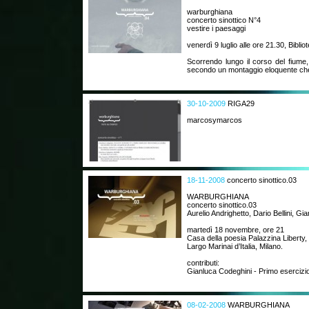
warburghiana
concerto sinottico N°4
vestire i paesaggi
venerdì 9 luglio alle ore 21.30, Biblio
Scorrendo lungo il corso del fiume,
secondo un montaggio eloquente che
30-10-2009
RIGA29
marcosymarcos
18-11-2008
concerto sinottico.03
WARBURGHIANA
concerto sinottico.03
Aurelio Andrighetto, Dario Bellini, Gi
martedì 18 novembre, ore 21
Casa della poesia Palazzina Liberty,
Largo Marinai d’Italia, Milano.
contributi:
Gianluca Codeghini - Primo esercizio 
08-02-2008
WARBURGHIANA