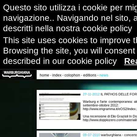
Questo sito utilizza i cookie per mig
navigazione.. Navigando nel sito, ac
descritti nella nostra cookie polic
This site uses cookies to improve 
Browsing the site, you will consent
described in our cookie policy
Re
home
-
index
-
colophon
-
editions
-
news
27-11-2012
IL PATHOS DELLE FO
Warburg e l'arte contemporanea: al
settembre-ottobre 2012:
http://www.engramma.it/eOS2/index.
Una recensione di Elio Grazioli In D
http://www.doppiozero.com/materiali/
09-07-2010
warburghiana - concerto 