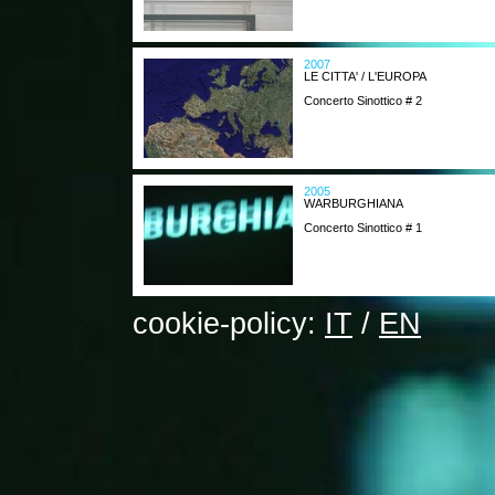
2007
LE CITTA' / L'EUROPA
Concerto Sinottico # 2
2005
WARBURGHIANA
Concerto Sinottico # 1
cookie-policy:
IT
/
EN