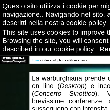
Questo sito utilizza i cookie per mig
navigazione.. Navigando nel sito, ac
descritti nella nostra cookie polic
This site uses cookies to improve 
Browsing the site, you will consent
described in our cookie policy
Re
home
-
index
-
colophon
-
editions
-
news
La warburghiana prende di 
on line (
Desktop
) e inco
(
Concerto Sinottico
). V
brevissime conferenze, 
susseguono con intensità 