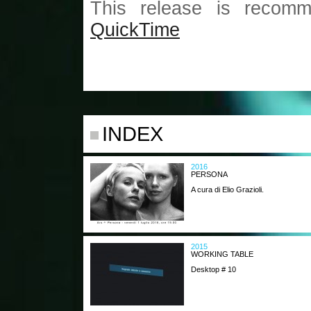
This release is recomm
QuickTime
INDEX
2016
PERSONA
A cura di Elio Grazioli.
2015
WORKING TABLE
Desktop # 10