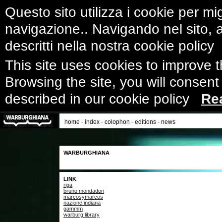
Questo sito utilizza i cookie per mig
navigazione.. Navigando nel sito, ac
descritti nella nostra cookie polic
This site uses cookies to improve 
Browsing the site, you will consent
described in our cookie policy
Re
home
-
index
-
colophon
-
editions
-
news
WARBURGHIANA
LINK
riga
bruno mondadori
marcosymarcos
nazione indiana
gammm
warburg library