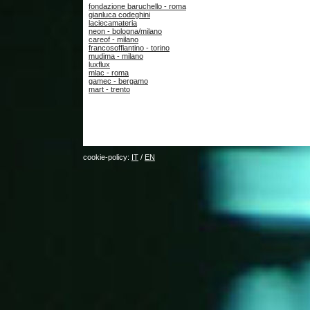
fondazione baruchello - roma
gianluca codeghini
laciecamateria
neon - bologna/milano
careof - milano
francosoffiantino - torino
mudima - milano
luxflux
mlac - roma
gamec - bergamo
mart - trento
cookie-policy:
IT
/
EN