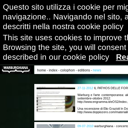
Questo sito utilizza i cookie per mig
navigazione.. Navigando nel sito, ac
descritti nella nostra cookie polic
This site uses cookies to improve 
Browsing the site, you will consent
described in our cookie policy
Re
home
-
index
-
colophon
-
editions
-
news
27-11-2012
IL PATHOS DELLE FO
Warburg e l'arte contemporanea: al
settembre-ottobre 2012:
http://www.engramma.it/eOS2/index.
Una recensione di Elio Grazioli In D
http://www.doppiozero.com/materiali/
09-07-2010
warburghiana - concerto 