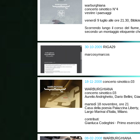
warburghiana
concerto sinottico N°4
vestire i paesaggi
venerdì 9 luglio alle ore 21.30, Biblio
Scorrendo lungo il corso del fiume,
secondo un montaggio eloquente che
30-10-2009
RIGA29
marcosymarcos
18-11-2008
concerto sinottico.03
WARBURGHIANA
concerto sinottico.03
Aurelio Andrighetto, Dario Bellini, Gi
martedì 18 novembre, ore 21
Casa della poesia Palazzina Liberty,
Largo Marinai d’Italia, Milano.
contributi:
Gianluca Codeghini - Primo esercizio 
08-02-2008
WARBURGHIANA