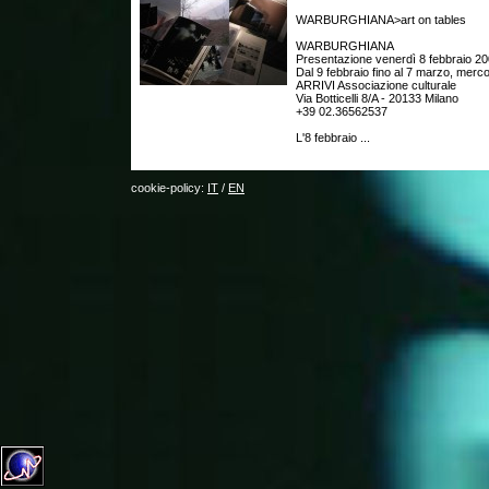
WARBURGHIANA>art on tables
WARBURGHIANA
Presentazione venerdì 8 febbraio 20
Dal 9 febbraio fino al 7 marzo, merc
ARRIVI Associazione culturale
Via Botticelli 8/A - 20133 Milano
+39 02.36562537
L'8 febbraio ...
cookie-policy:
IT
/
EN