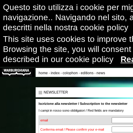
Questo sito utilizza i cookie per mig
navigazione.. Navigando nel sito, ac
descritti nella nostra cookie polic
This site uses cookies to improve 
Browsing the site, you will consent
described in our cookie policy
Re
home
-
index
-
colophon
-
editions
-
news
NEWSLETTER
Iscrizione alla newsletter / Subscription to the newsletter
I campi in rosso sono obbligatori / Red fields are mandatory
email
Conferma email / Please confirm your e-mail