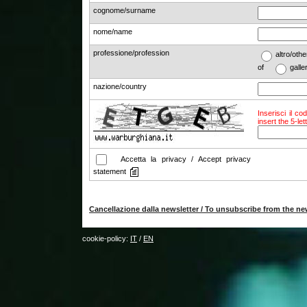
cognome/surname
nome/name
professione/profession
altro/o
of
galle
nazione/country
Inserisci il co
insert the 5-le
Accetta la privacy / Accept privacy
statement
Cancellazione dalla newsletter / To unsubscribe from the ne
cookie-policy:
IT
/
EN