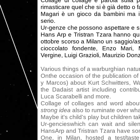
Collage di collage e parola sulla 
rimasticare quel che si è già detto o f
Magari è un gioco da bambini ma 
serio.
Ur-genze che possono aspettare e si
Hans Arp e Tristran Tzara hanno qua
ottobre scorso a Milano un saggio/as
cioccolato fondente, Enzo Mari, 
Vergine, Luigi Grazioli, Maurizio Don
Various things of a warburghian natu
Onthe occasion of the publication o
y Marcos) about Kurt Schwitters, W
the Dadaist artist including contri
Luca Scarabelli and more.
Collage of collages and word abo
strong idea
also to ruminate over wha
Maybe it’s child’s play but children t
Ur-gencieswhich can wait and silen
HansArp and Tristran Tzara have so
One, in Milan, hosted a test/taste