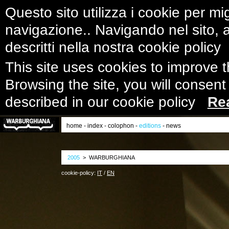
Questo sito utilizza i cookie per mig
navigazione.. Navigando nel sito, ac
descritti nella nostra cookie polic
This site uses cookies to improve 
Browsing the site, you will consent
described in our cookie policy
Re
home
-
index
-
colophon
-
editions
-
news
2005
> WARBURGHIANA
cookie-policy:
IT
/
EN