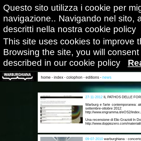
Questo sito utilizza i cookie per mig
navigazione.. Navigando nel sito, ac
descritti nella nostra cookie polic
This site uses cookies to improve 
Browsing the site, you will consent
described in our cookie policy
Re
home
-
index
-
colophon
-
editions
-
news
27-11-2012
IL PATHOS DELLE FO
Warburg e l'arte contemporanea: al
settembre-ottobre 2012:
http://www.engramma.it/eOS2/index.
Una recensione di Elio Grazioli In D
http://www.doppiozero.com/materiali/
09-07-2010
warburghiana - concerto 