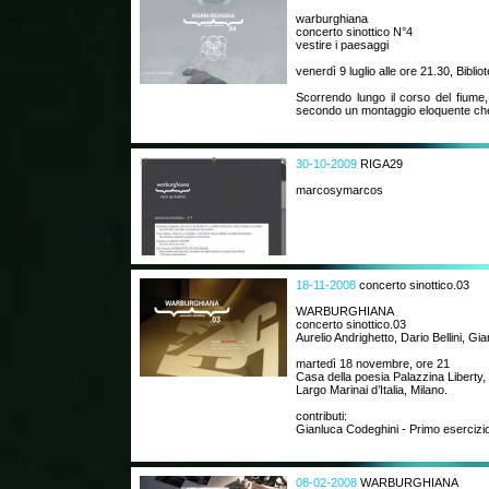
warburghiana
concerto sinottico N°4
vestire i paesaggi
venerdì 9 luglio alle ore 21.30, Biblio
Scorrendo lungo il corso del fiume,
secondo un montaggio eloquente che
30-10-2009
RIGA29
marcosymarcos
18-11-2008
concerto sinottico.03
WARBURGHIANA
concerto sinottico.03
Aurelio Andrighetto, Dario Bellini, Gi
martedì 18 novembre, ore 21
Casa della poesia Palazzina Liberty,
Largo Marinai d’Italia, Milano.
contributi:
Gianluca Codeghini - Primo esercizio 
08-02-2008
WARBURGHIANA