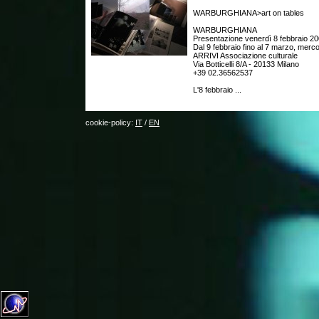
WARBURGHIANA>art on tables
WARBURGHIANA
Presentazione venerdì 8 febbraio 20
Dal 9 febbraio fino al 7 marzo, merc
ARRIVI Associazione culturale
Via Botticelli 8/A - 20133 Milano
+39 02.36562537
L'8 febbraio ...
cookie-policy:
IT
/
EN